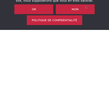
site, nous supposerons que vous en êtes satisfait.
OK
NON
POLITIQUE DE CONFIDENTIALITÉ
Concert Release Party ! Pour fêter la sortie de
l’édition vinyle de ‘Southern Wave’ de Mick
Strauss, RDV Jeudi 7 octobre à la Péniche
Metaxu (Église de Pantin, ligne 5).
De la cold wave venue du sud des Etats-Unis ?
De la musique d’une scène d’un film que
l’héroïne écoute avant que sa vie ne bascule ?
Le son de
Mick Strauss
, invention d’Arthur B.
Gillette le cofondateur de Moriarty, est une